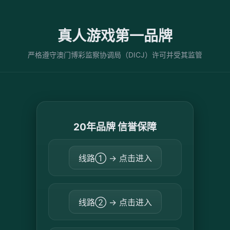
真人游戏第一品牌
严格遵守澳门博彩监察协调局（DICJ）许可并受其监管
20年品牌 信誉保障
线路① → 点击进入
线路② → 点击进入